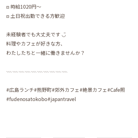
⧈ 時給1020円〜
⧈ 土日祝出勤できる方歓迎
未経験者でも大丈夫です ◡̈
料理やカフェが好きな方、
わたしたちと一緒に働きませんか？
𓇠𓇠𓇠𓇠𓇠𓇠𓇠𓇠𓇠𓇠
#広島ランチ#熊野町#郊外カフェ#絶景カフェ#Cafe照
#fudenosatokobo#japantravel