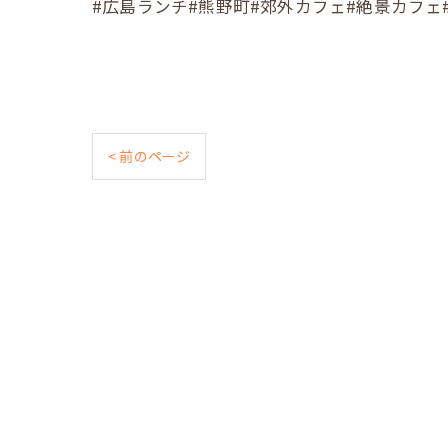
#広島ランチ#熊野町#郊外カフェ#絶景カフェ#Cafe照#
< 前のページ