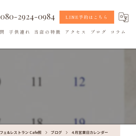
080-2924-0984
LINE予約はこちら
問
子供連れ
当店の特徴
アクセス
ブログ
コラム
地元食材
カフェ
テラス席
ェ&レストラン Cafe照
ブログ
４月営業日カレンダー