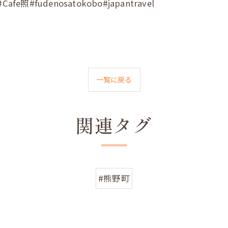
fudenosatokobo#japantravel
一覧に戻る
関連タグ
#熊野町