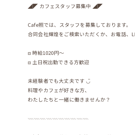
◢◤ カフェスタッフ募集中 ◢◤
Cafe照では、スタッフを募集しております。
合同会社輝煌をご検索いただくか、お電話、L
⧈ 時給1020円〜
⧈ 土日祝出勤できる方歓迎
未経験者でも大丈夫です ◡̈
料理やカフェが好きな方、
わたしたちと一緒に働きませんか？
𓇠𓇠𓇠𓇠𓇠𓇠𓇠𓇠𓇠𓇠