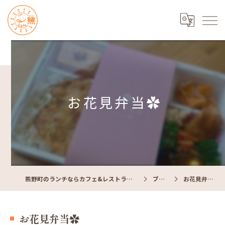
お花見弁当✿
熊野町のランチならカフェ&レストラン Cafe照
ブログ
お花見弁当✿
お花見弁当✿