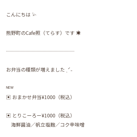
こんにちは 𓅫
熊野町のCafe照（てらす）です ☀︎
┈┈┈┈┈┈┈┈┈┈┈┈┈┈
お弁当の種類が増えました ˎˊ˗
ᴺᴱᵂ
▣ おまかせ弁当¥1000（税込）
▣ とりこーろー¥1000（税込）
海鮮醤油／帆立塩麹／コク辛味噌