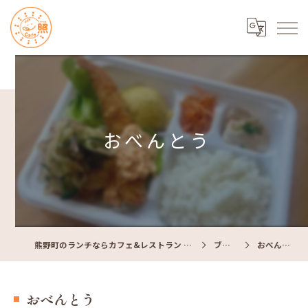
おべんとう
熊野町のランチならカフェ&レストラン Cafe照
ブログ
おべんとう
おべんとう