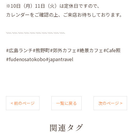
※10日（月）11日（火）は定休日ですので、
カレンダーをご確認の上、ご来店お待ちしております。
𓇠𓇠𓇠𓇠𓇠𓇠𓇠𓇠𓇠𓇠
#広島ランチ#熊野町#郊外カフェ#絶景カフェ#Cafe照
#fudenosatokobo#japantravel
< 前のページ
一覧に戻る
次のページ >
関連タグ