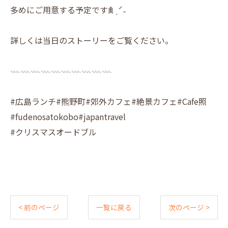
多めにご用意する予定です𖠰 ˎˊ˗
詳しくは当日のストーリーをご覧ください。
𓇠𓇠𓇠𓇠𓇠𓇠𓇠𓇠𓇠𓇠
#広島ランチ#熊野町#郊外カフェ#絶景カフェ#Cafe照
#fudenosatokobo#japantravel
#クリスマスオードブル
< 前のページ
一覧に戻る
次のページ >