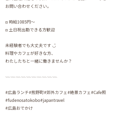
お問い合わせください。
⧈ 時給1085円〜
⧈ 土日祝出勤できる方歓迎
未経験者でも大丈夫です ◡̈
料理やカフェが好きな方、
わたしたちと一緒に働きませんか？
𓇠𓇠𓇠𓇠𓇠𓇠𓇠𓇠𓇠𓇠
#広島ランチ#熊野町#郊外カフェ#絶景カフェ#Cafe照
#fudenosatokobo#japantravel
#広島おでかけ