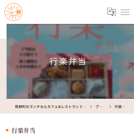
行楽弁当
熊野町のランチならカフェ&レストラン Cafe照
ブログ
行楽弁当
行楽弁当