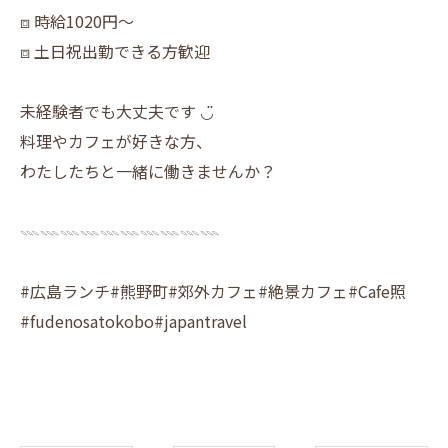
⧈ 時給1020円〜
⧈ 土日祝出勤できる方歓迎
未経験者でも大丈夫です ◡̈
料理やカフェが好きな方、
わたしたちと一緒に働きませんか？
𓇠𓇠𓇠𓇠𓇠𓇠𓇠𓇠𓇠𓇠
#広島ランチ#熊野町#郊外カフェ#絶景カフェ#Cafe照
#fudenosatokobo#japantravel