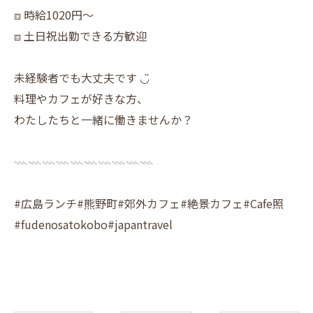
⧈ 時給1020円〜
⧈ 土日祝出勤できる方歓迎
未経験者でも大丈夫です ◡̈
料理やカフェが好きな方、
わたしたちと一緒に働きませんか？
𓇠𓇠𓇠𓇠𓇠𓇠𓇠𓇠𓇠𓇠
#広島ランチ#熊野町#郊外カフェ#絶景カフェ#Cafe照
#fudenosatokobo#japantravel