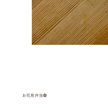
お花見弁当✿