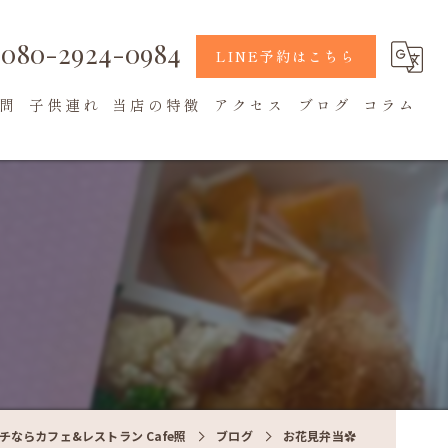
080-2924-0984
LINE予約はこちら
問
子供連れ
当店の特徴
アクセス
ブログ
コラム
地元食材
カフェ
テラス席
チならカフェ&レストラン Cafe照
ブログ
お花見弁当✿