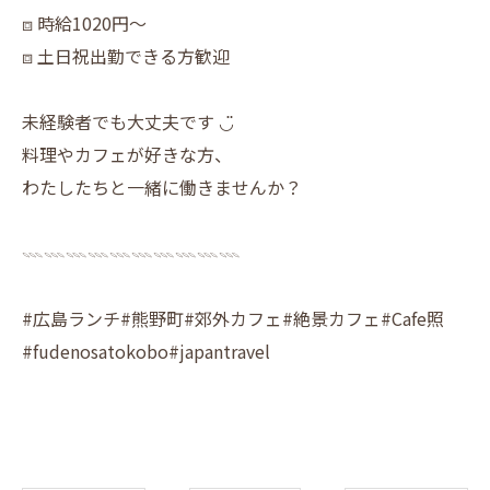
⧈ 時給1020円〜
⧈ 土日祝出勤できる方歓迎
未経験者でも大丈夫です ◡̈
料理やカフェが好きな方、
わたしたちと一緒に働きませんか？
𓇠𓇠𓇠𓇠𓇠𓇠𓇠𓇠𓇠𓇠
#広島ランチ#熊野町#郊外カフェ#絶景カフェ#Cafe照
#fudenosatokobo#japantravel