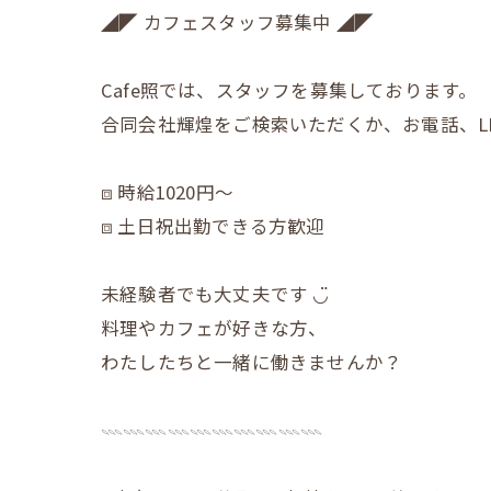
◢◤ カフェスタッフ募集中 ◢◤
Cafe照では、スタッフを募集しております。
合同会社輝煌をご検索いただくか、お電話、L
⧈ 時給1020円〜
⧈ 土日祝出勤できる方歓迎
未経験者でも大丈夫です ◡̈
料理やカフェが好きな方、
わたしたちと一緒に働きませんか？
𓇠𓇠𓇠𓇠𓇠𓇠𓇠𓇠𓇠𓇠