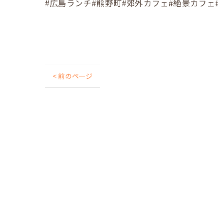
#広島ランチ#熊野町#郊外カフェ#絶景カフェ#Cafe照#
< 前のページ