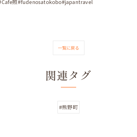
fudenosatokobo#japantravel
一覧に戻る
関連タグ
#熊野町