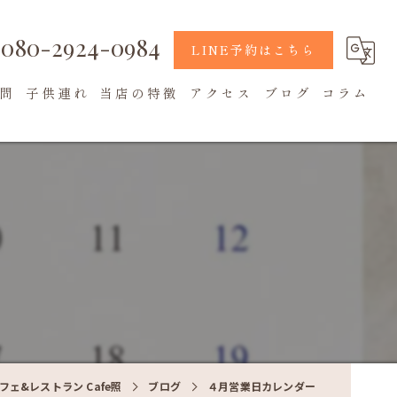
080-2924-0984
LINE予約はこちら
問
子供連れ
当店の特徴
アクセス
ブログ
コラム
地元食材
カフェ
テラス席
ェ&レストラン Cafe照
ブログ
４月営業日カレンダー