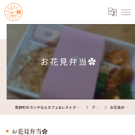
お花見弁当✿
熊野町のランチならカフェ&レストラン Cafe照
ブログ
お花見弁当✿
お花見弁当✿