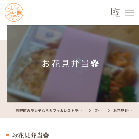
お花見弁当✿
熊野町のランチならカフェ&レストラン Cafe照
ブログ
お花見弁当✿
お花見弁当✿