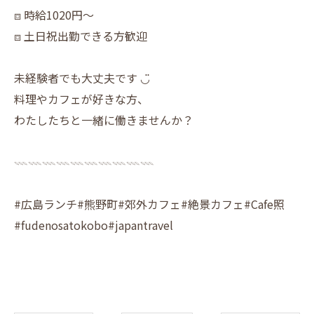
⧈ 時給1020円〜
⧈ 土日祝出勤できる方歓迎
未経験者でも大丈夫です ◡̈
料理やカフェが好きな方、
わたしたちと一緒に働きませんか？
𓇠𓇠𓇠𓇠𓇠𓇠𓇠𓇠𓇠𓇠
#広島ランチ#熊野町#郊外カフェ#絶景カフェ#Cafe照
#fudenosatokobo#japantravel