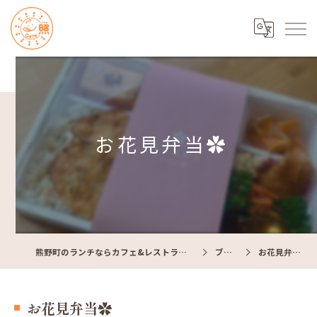
お花見弁当✿
熊野町のランチならカフェ&レストラン Cafe照
ブログ
お花見弁当✿
お花見弁当✿