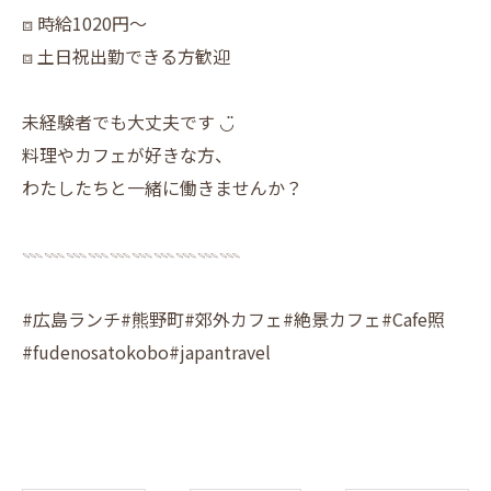
⧈ 時給1020円〜
⧈ 土日祝出勤できる方歓迎
未経験者でも大丈夫です ◡̈
料理やカフェが好きな方、
わたしたちと一緒に働きませんか？
𓇠𓇠𓇠𓇠𓇠𓇠𓇠𓇠𓇠𓇠
#広島ランチ#熊野町#郊外カフェ#絶景カフェ#Cafe照
#fudenosatokobo#japantravel