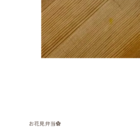
お花見弁当✿