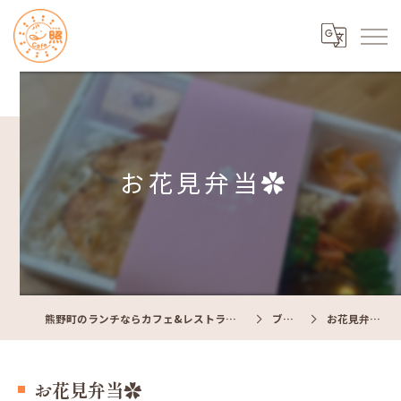
お花見弁当✿
熊野町のランチならカフェ&レストラン Cafe照
ブログ
お花見弁当✿
お花見弁当✿