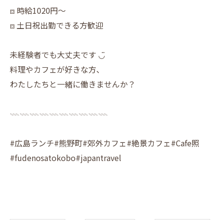
⧈ 時給1020円〜
⧈ 土日祝出勤できる方歓迎
未経験者でも大丈夫です ◡̈
料理やカフェが好きな方、
わたしたちと一緒に働きませんか？
𓇠𓇠𓇠𓇠𓇠𓇠𓇠𓇠𓇠𓇠
#広島ランチ#熊野町#郊外カフェ#絶景カフェ#Cafe照
#fudenosatokobo#japantravel