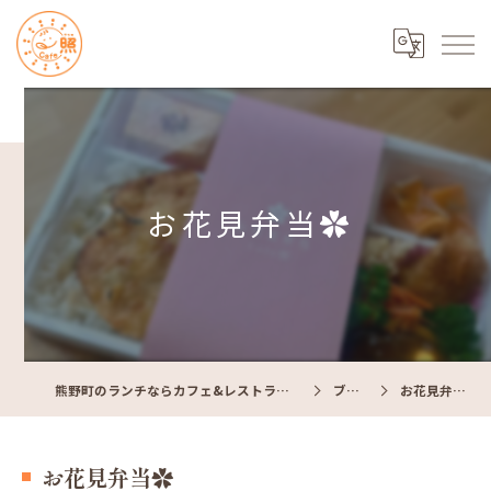
お花見弁当✿
熊野町のランチならカフェ&レストラン Cafe照
ブログ
お花見弁当✿
お花見弁当✿