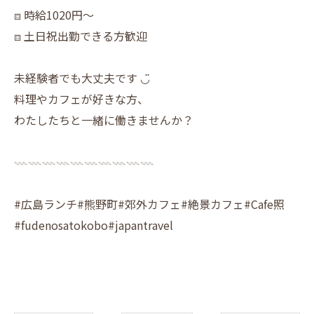
⧈ 時給1020円〜
⧈ 土日祝出勤できる方歓迎
未経験者でも大丈夫です ◡̈
料理やカフェが好きな方、
わたしたちと一緒に働きませんか？
𓇠𓇠𓇠𓇠𓇠𓇠𓇠𓇠𓇠𓇠
#広島ランチ#熊野町#郊外カフェ#絶景カフェ#Cafe照
#fudenosatokobo#japantravel