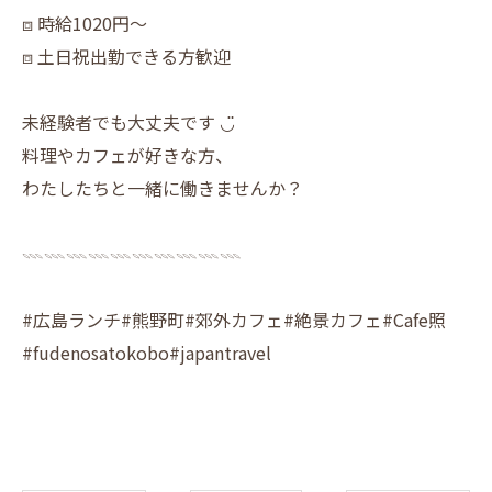
⧈ 時給1020円〜
⧈ 土日祝出勤できる方歓迎
未経験者でも大丈夫です ◡̈
料理やカフェが好きな方、
わたしたちと一緒に働きませんか？
𓇠𓇠𓇠𓇠𓇠𓇠𓇠𓇠𓇠𓇠
#広島ランチ#熊野町#郊外カフェ#絶景カフェ#Cafe照
#fudenosatokobo#japantravel