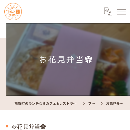
お花見弁当✿
熊野町のランチならカフェ&レストラン Cafe照
ブログ
お花見弁当✿
お花見弁当✿