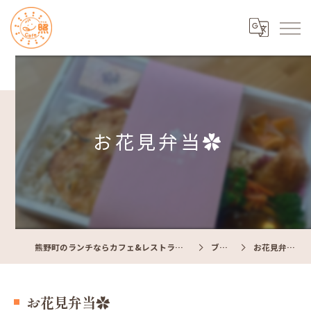
お花見弁当✿
熊野町のランチならカフェ&レストラン Cafe照
ブログ
お花見弁当✿
お花見弁当✿