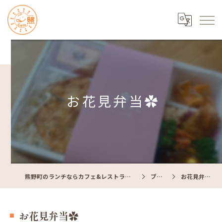
お花見弁当✿
熊野町のランチならカフェ&レストラン Cafe照
ブログ
お花見弁当✿
お花見弁当✿