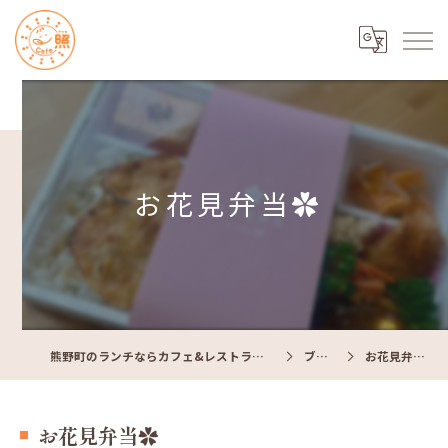
お花見弁当✿
熊野町のランチならカフェ&レストラン Cafe照
ブログ
お花見弁当✿
お花見弁当✿