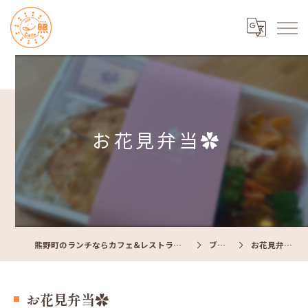
お花見弁当✿
熊野町のランチならカフェ&レストラン Cafe照
ブログ
お花見弁当✿
お花見弁当✿