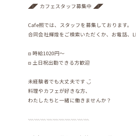
◢◤ カフェスタッフ募集中 ◢◤
Cafe照では、スタッフを募集しております。
合同会社輝煌をご検索いただくか、お電話、L
⧈ 時給1020円〜
⧈ 土日祝出勤できる方歓迎
未経験者でも大丈夫です ◡̈
料理やカフェが好きな方、
わたしたちと一緒に働きませんか？
𓇠𓇠𓇠𓇠𓇠𓇠𓇠𓇠𓇠𓇠