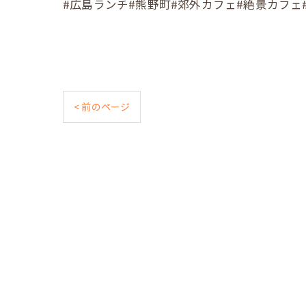
#広島ランチ#熊野町#郊外カフェ#絶景カフェ#Cafe照#
< 前のページ