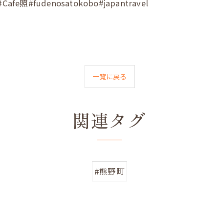
fudenosatokobo#japantravel
一覧に戻る
関連タグ
#熊野町