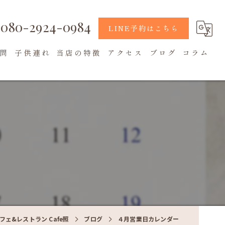
080-2924-0984
LINE予約はこちら
問
子供連れ
当店の特徴
アクセス
ブログ
コラム
地元食材
カフェ
テラス席
ェ&レストラン Cafe照
ブログ
４月営業日カレンダー