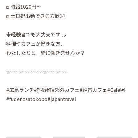
⧈ 時給1020円〜
⧈ 土日祝出勤できる方歓迎
未経験者でも大丈夫です ◡̈
料理やカフェが好きな方、
わたしたちと一緒に働きませんか？
𓇠𓇠𓇠𓇠𓇠𓇠𓇠𓇠𓇠𓇠
#広島ランチ#熊野町#郊外カフェ#絶景カフェ#Cafe照
#fudenosatokobo#japantravel