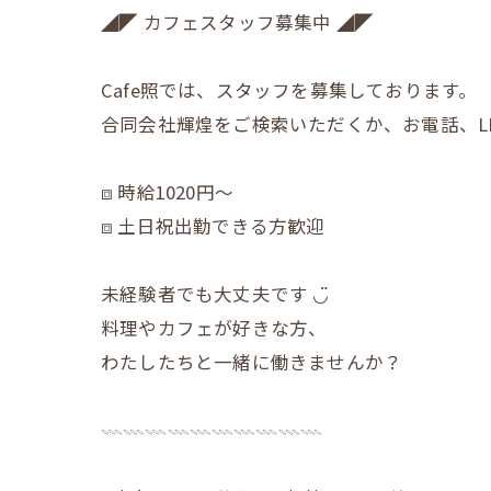
◢◤ カフェスタッフ募集中 ◢◤
Cafe照では、スタッフを募集しております。
合同会社輝煌をご検索いただくか、お電話、L
⧈ 時給1020円〜
⧈ 土日祝出勤できる方歓迎
未経験者でも大丈夫です ◡̈
料理やカフェが好きな方、
わたしたちと一緒に働きませんか？
𓇠𓇠𓇠𓇠𓇠𓇠𓇠𓇠𓇠𓇠