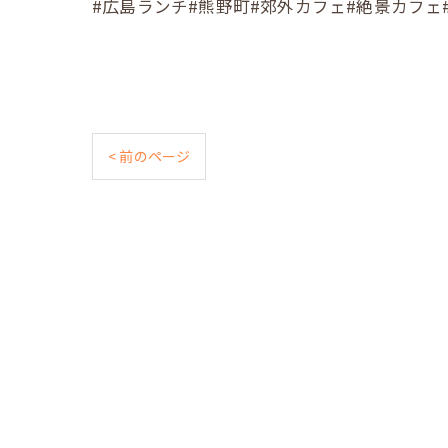
#広島ランチ#熊野町#郊外カフェ#絶景カフェ#Cafe照#
< 前のページ