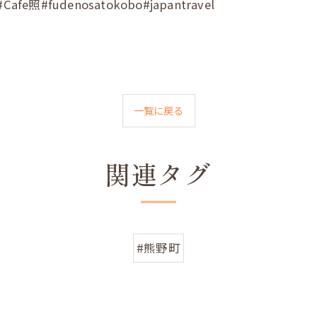
fudenosatokobo#japantravel
一覧に戻る
関連タグ
#熊野町