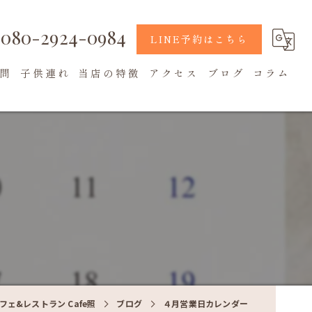
080-2924-0984
LINE予約はこちら
問
子供連れ
当店の特徴
アクセス
ブログ
コラム
地元食材
カフェ
テラス席
ェ&レストラン Cafe照
ブログ
４月営業日カレンダー